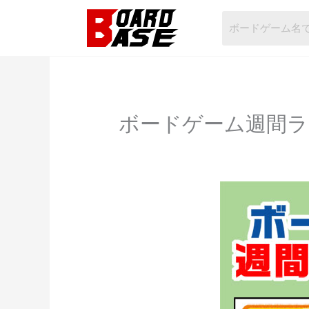
内
容
を
ス
キ
ッ
ボードゲーム週間ランキ
プ