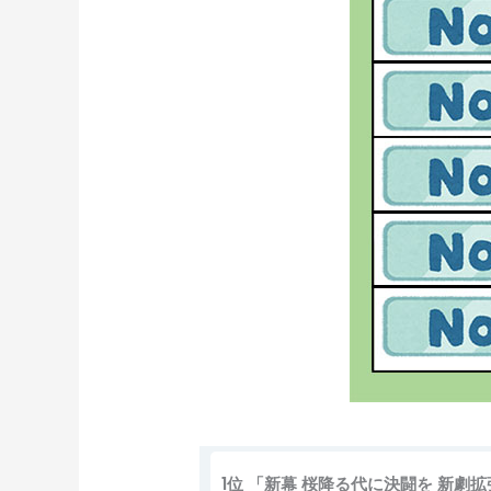
1位 「新幕 桜降る代に決闘を 新劇