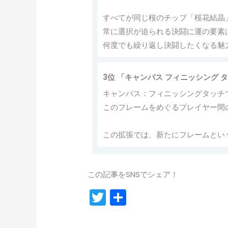
すべてが同じ桜のチップ「桜花結晶
常に選択が迫られる決闘に運の要素
何度でも繰り返し決闘したくなる魅
3位 「キャンバス フィニッシング 
キャンバス：フィニッシングタッチ
このフレームをめぐるプレイヤー間
この拡張では、新たにフレームとい
この記事をSNSでシェア！
T
共
w
有