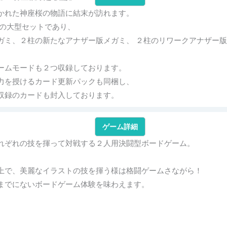
かれた神座桜の物語に結末が訪れます。
での大型セットであり、
ガミ、２柱の新たなアナザー版メガミ、 ２柱のリワークアナザー
ームモードも２つ収録しております。
力を授けるカード更新パックも同梱し、
収録のカードも封入しております。
ゲーム詳細
れぞれの技を揮って対戦する２人用決闘型ボードゲーム。
上で、美麗なイラストの技を揮う様は格闘ゲームさながら！
までにないボードゲーム体験を味わえます。