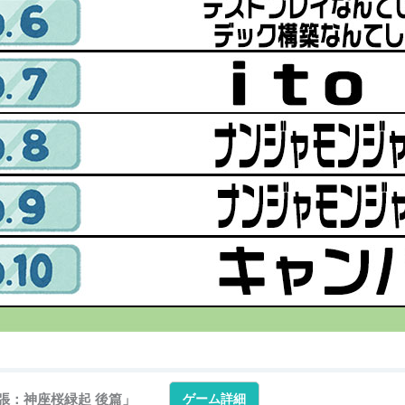
拡張：神座桜緑起 後篇」
ゲーム詳細