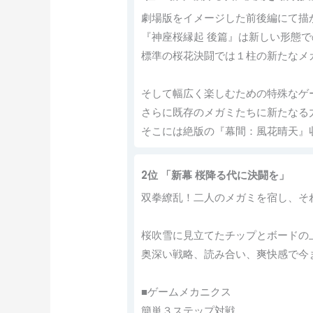
劇場版をイメージした前後編にて描
『神座桜縁起 後篇』は新しい形態
標準の桜花決闘では１柱の新たなメ
そして幅広く楽しむための特殊なゲ
さらに既存のメガミたちに新たなる
そこには絶版の『幕間：風花晴天』
2位 「新幕 桜降る代に決闘を」
双拳繚乱！二人のメガミを宿し、そ
桜吹雪に見立てたチップとボードの
奥深い戦略、読み合い、爽快感で今
■ゲームメカニクス
簡単３ステップ対戦