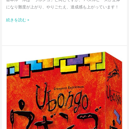
になり難度が上がり、やりごたえ、達成感も上がっています！
続きを読む »
ウ
ボ
ン
ゴ
ミ
ニ