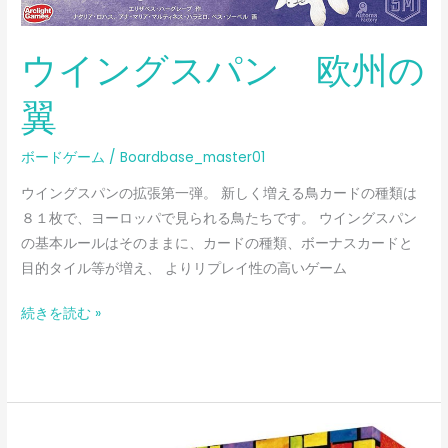
欧
州
ウイングスパン 欧州の
の
翼
翼
ボードゲーム
/
Boardbase_master01
ウイングスパンの拡張第一弾。 新しく増える鳥カードの種類は
８１枚で、ヨーロッパで見られる鳥たちです。 ウイングスパン
の基本ルールはそのままに、カードの種類、ボーナスカードと
目的タイル等が増え、 よりリプレイ性の高いゲーム
続きを読む »
ウ