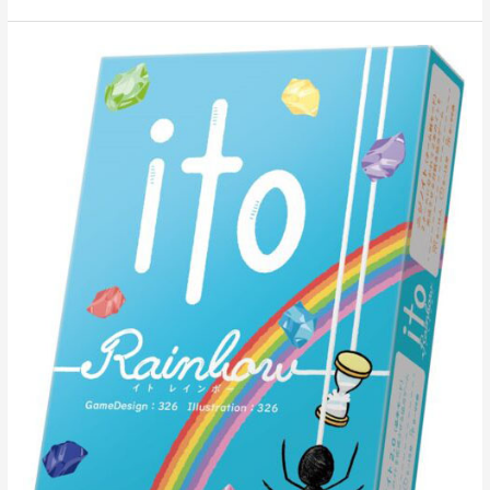
ito
レ
イ
ン
ボ
ー