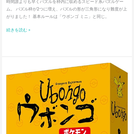
時間誰よりも早くパズルを枠内に収めるスピード系パズルゲー
ム。 パズル枠が2つに増え、パズルの形が三角形になり難度が上
がりました！ 基本ルールは「ウボンゴ ミニ」と同じ。
続きを読む »
ウ
ボ
ン
ゴ
ポ
ケ
モ
ン