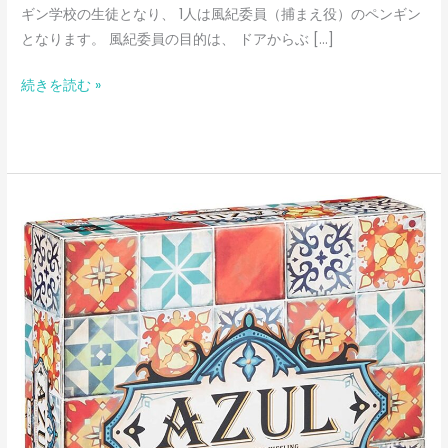
ギン学校の生徒となり、 1人は風紀委員（捕まえ役）のペンギン
となります。 風紀委員の目的は、 ドアからぶ […]
続きを読む »
ア
ズ
ー
ル