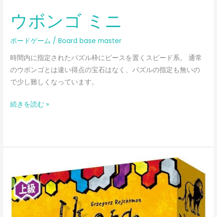
ウボンゴ ミニ
ボードゲーム
/
Board base master
時間内に指定されたパズル枠にピースを置くスピード系。 通常
のウボンゴとは違い得点の宝石はなく、パズルの指定も無いの
で少し難しくなっています。
続きを読む »
ウ
ボ
ン
ゴ
ミ