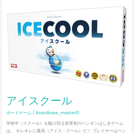
ア
イ
ス
ク
ー
ル
アイスクール
ボードゲーム
/
Boardbase_master01
学校中（スクール）を駆け回る世界初のペンギンはじきゲーム
は、 キレキレに最高（アイス・クール）だ！ プレイヤーはペン