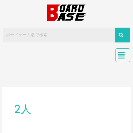
内
容
を
ス
キ
ッ
プ
2人