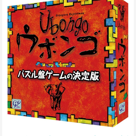
ボ
ン
ゴ
ス
タ
ン
ダ
ー
ド
版