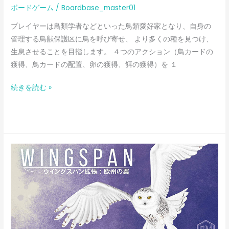
ボードゲーム
/
Boardbase_master01
プレイヤーは鳥類学者などといった鳥類愛好家となり、自身の
管理する鳥獣保護区に鳥を呼び寄せ、 より多くの種を見つけ、
生息させることを目指します。 ４つのアクション（鳥カードの
獲得、鳥カードの配置、卵の獲得、餌の獲得）を １
続きを読む »
ウ
イ
ン
グ
ス
パ
ン