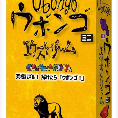
ニ
エ
ク
ス
ト
リ
ー
ム