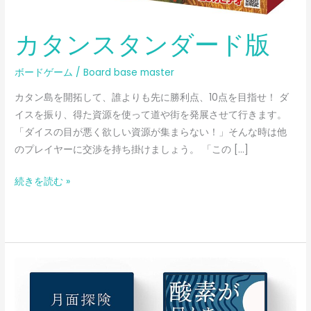
カタンスタンダード版
ボードゲーム
/
Board base master
カタン島を開拓して、誰よりも先に勝利点、10点を目指せ！ ダ
イスを振り、得た資源を使って道や街を発展させて行きます。
「ダイスの目が悪く欲しい資源が集まらない！」そんな時は他
のプレイヤーに交渉を持ち掛けましょう。 「この […]
続きを読む »
月
面
探