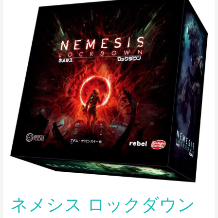
メ
シ
ス
ロ
ッ
ク
ダ
ウ
ン
ネメシス ロックダウン