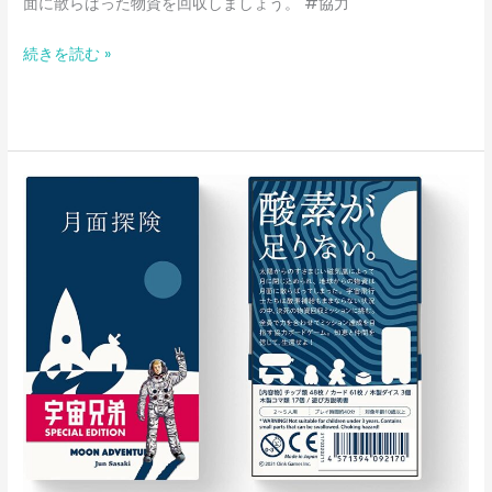
面に散らばった物資を回収しましょう。 #協力
続きを読む »
月
面
探
検
宇
宙
兄
弟
ス
ペ
シ
ャ