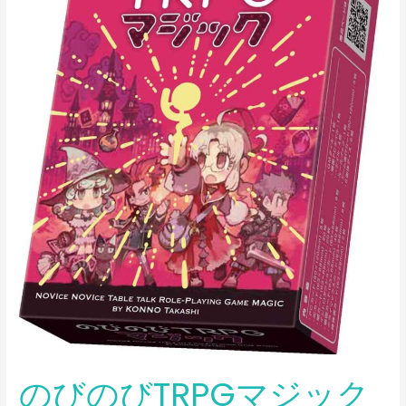
マ
ジ
ッ
ク
のびのびTRPGマジック