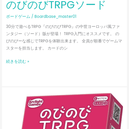
のびのびTRPGソード
ボードゲーム
/
Boardbase_master01
30分で遊べるTRPG『のびのびTRPG』の中世ヨーロッパ風ファ
ンタジー（ソード）版が登場！ TRPG入門にオススメです。 の
びのびーな感じでTRPGを体験出来ます。 全員が順番でゲームマ
スターを担当します。 カードのシ
続きを読む »
の
び
の
び
TRPG