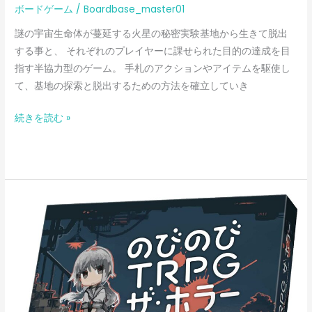
ボードゲーム
/
Boardbase_master01
謎の宇宙生命体が蔓延する火星の秘密実験基地から生きて脱出
する事と、 それぞれのプレイヤーに課せられた目的の達成を目
指す半協力型のゲーム。 手札のアクションやアイテムを駆使し
て、基地の探索と脱出するための方法を確立していき
続きを読む »
の
び
の
び
TRPG
ザ・
ホ