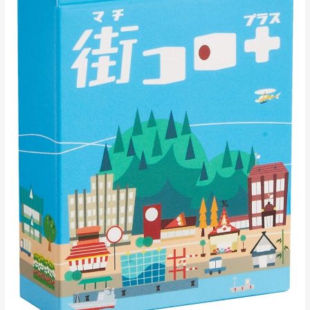
（プ
ラ
ス）