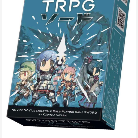
TRPG
ソ
ー
ド