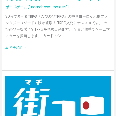
ボードゲーム
/
Boardbase_master01
30分で遊べるTRPG『のびのびTRPG』の中世ヨーロッパ風ファ
ンタジー（ソード）版が登場！ TRPG入門にオススメです。 の
びのびーな感じでTRPGを体験出来ます。 全員が順番でゲームマ
スターを担当します。 カードのシ
続きを読む »
街
コ
ロ