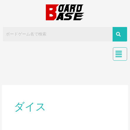
内
容
を
ス
キ
ッ
プ
ダイス