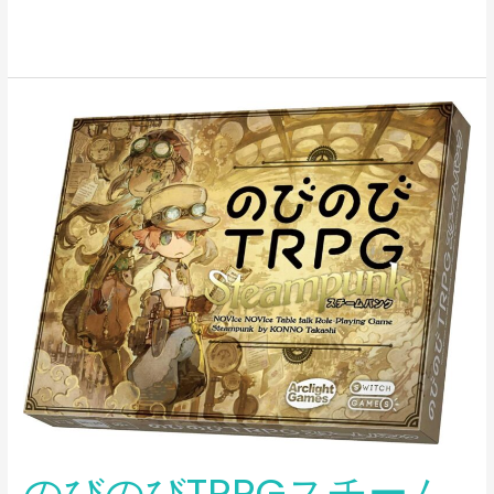
の
び
の
び
TRPG
ス
チ
ー
ム
パ
ン
ク
のびのびTRPGスチーム