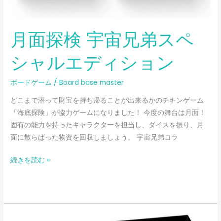
ル
エ
月面探検 宇宙兄弟スペ
デ
ィ
シャルエディション
シ
ョ
ボードゲーム
/
Board base master
ン
どこまで潜って財宝を持ち帰ることが出来るかのチキンゲーム
「海底探険」が協力ゲームになりました！ 今度の舞台は月面！
固有の能力を持ったキャラクターを担当し、ダイスを振り、月
面に散らばった物資を回収しましょう。 宇宙兄弟コラ
続きを読む »
ネ