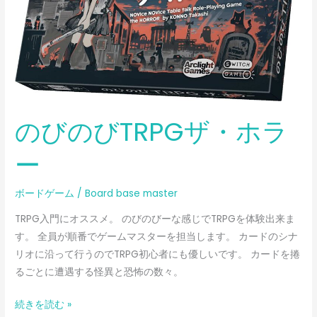
ラ
ー
のびのびTRPGザ・ホラ
ー
ボードゲーム
/
Board base master
TRPG入門にオススメ。 のびのびーな感じでTRPGを体験出来ま
す。 全員が順番でゲームマスターを担当します。 カードのシナ
リオに沿って行うのでTRPG初心者にも優しいです。 カードを捲
るごとに遭遇する怪異と恐怖の数々。
続きを読む »