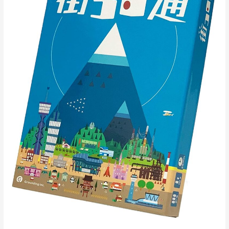
通
（ツ
ー）