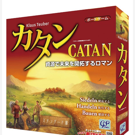
カ
タ
ン
ス
タ
ン
ダ
ー
ド
版