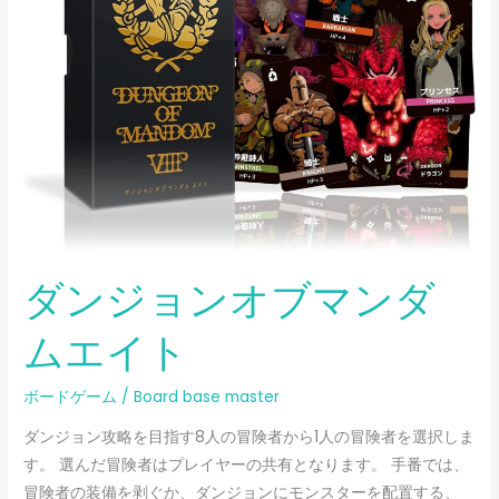
オ
ブ
マ
ン
ダ
ム
エ
イ
ト
ダンジョンオブマンダ
ムエイト
ボードゲーム
/
Board base master
ダンジョン攻略を目指す8人の冒険者から1人の冒険者を選択しま
す。 選んだ冒険者はプレイヤーの共有となります。 手番では、
冒険者の装備を剥ぐか、ダンジョンにモンスターを配置する、