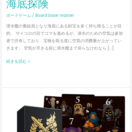
海底探険
ボードゲーム
/
Board base master
潜水艦の乗組員となり海底にある財宝を多く持ち帰ることが目
的。 サイコロの目でコマを進めるが、潜水のための空気は参加
者で共有しており、宝物を取る度に空気の消費量が上がってい
きます。 空気が尽きる前に潜水艦まで戻らなけれなら […]
続きを読む »
ダ
ン
ジ
ョ
ン