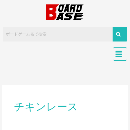
内
容
を
ス
キ
ッ
プ
チキンレース