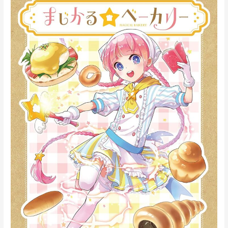
じ
か
る
☆
ベ
ー
カ
リ
ー