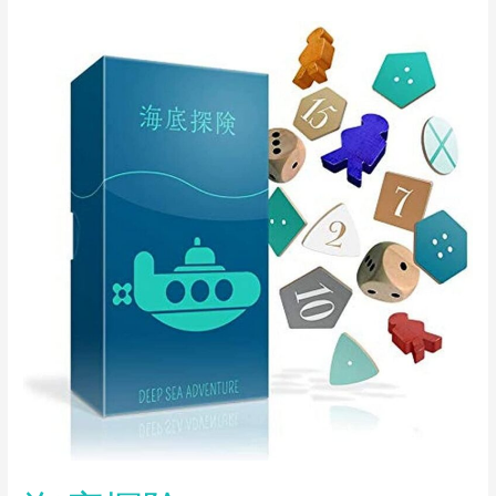
海
底
探
険