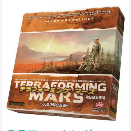
テ
ラ
フ
ォ
ー
ミ
ン
グ・
マ
ー
ズ