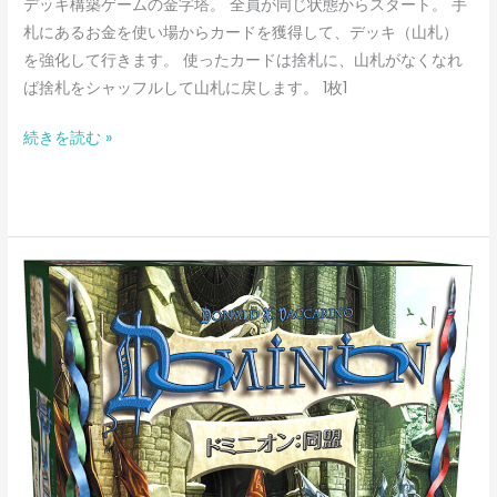
デッキ構築ゲームの金字塔。 全員が同じ状態からスタート。 手
札にあるお金を使い場からカードを獲得して、デッキ（山札）
を強化して行きます。 使ったカードは捨札に、山札がなくなれ
ば捨札をシャッフルして山札に戻します。 1枚1
続きを読む »
ド
ミ
ニ
オ
ン:
同
盟