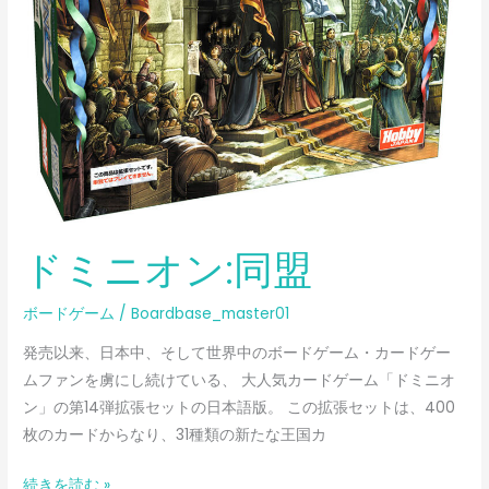
ドミニオン:同盟
ボードゲーム
/
Boardbase_master01
発売以来、日本中、そして世界中のボードゲーム・カードゲー
ムファンを虜にし続けている、 大人気カードゲーム「ドミニオ
ン」の第14弾拡張セットの日本語版。 この拡張セットは、400
枚のカードからなり、31種類の新たな王国カ
続きを読む »