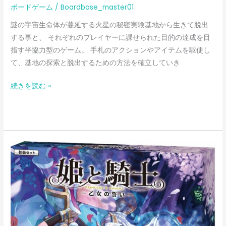
ボードゲーム
/
Boardbase_master01
謎の宇宙生命体が蔓延する火星の秘密実験基地から生きて脱出
する事と、 それぞれのプレイヤーに課せられた目的の達成を目
指す半協力型のゲーム。 手札のアクションやアイテムを駆使し
て、基地の探索と脱出するための方法を確立していき
続きを読む »
姫
と
騎
士：
乙
女
の