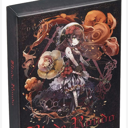
イ
ド
ロ
ン
ド