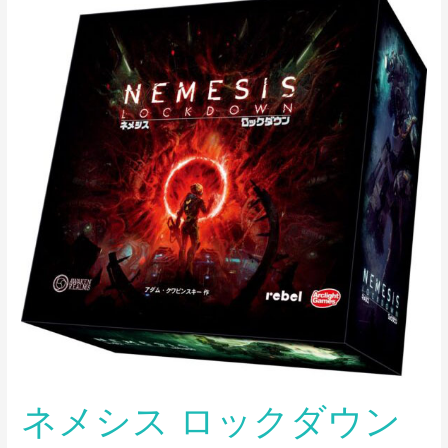
メ
シ
ス
ロ
ッ
ク
ダ
ウ
ン
ネメシス ロックダウン