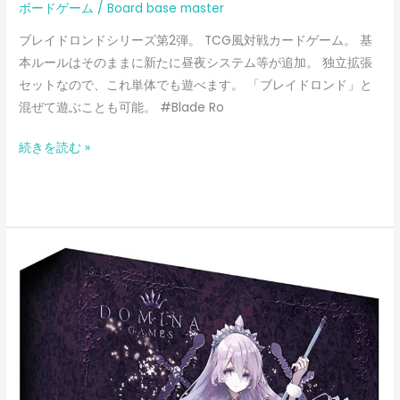
ボードゲーム
/
Board base master
ブレイドロンドシリーズ第2弾。 TCG風対戦カードゲーム。 基
本ルールはそのままに新たに昼夜システム等が追加。 独立拡張
セットなので、これ単体でも遊べます。 「ブレイドロンド」と
混ぜて遊ぶことも可能。 #Blade Ro
続きを読む »
ブ
レ
イ
ド
ロ
ン
ド