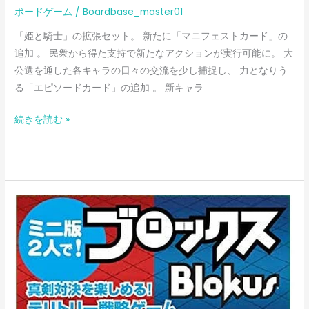
ボードゲーム
/
Boardbase_master01
「姫と騎士」の拡張セット。 新たに「マニフェストカード」の
追加 。 民衆から得た支持で新たなアクションが実行可能に。 大
公選を通した各キャラの日々の交流を少し捕捉し、 力となりう
る「エピソードカード」の追加 。 新キャラ
続きを読む »
ブ
ロ
ッ
ク
ス
ミ
ニ