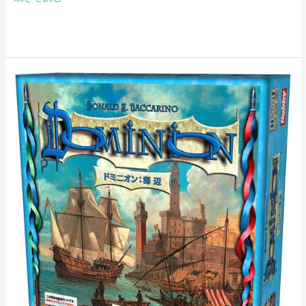
ド
ミ
ニ
オ
ン:
海
辺
第
二
版