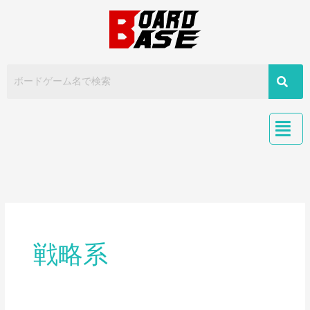
内
容
を
ス
キ
ッ
プ
戦略系