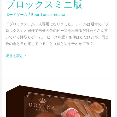
ブロックスミニ版
ボードゲーム
/
Board base master
「ブロックス」が二人専用になりました。 ルールは通常の「ブ
ロックス」と同様で自分の色のピースを出来るだけたくさん置
いていく陣取りゲーム。 ピースを置く条件はただひとつ。同じ
色の角と角が接していること（辺と辺を合わせて置く
続きを読む »
ブ
レ
ッ
ド
ロ