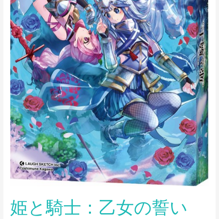
誓
い
姫と騎士：乙女の誓い