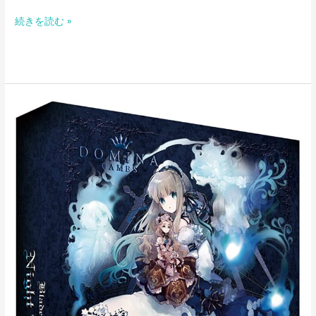
続きを読む »
ブ
レ
イ
ド
ロ
ン
ド
ナ
イ
ト
シ
ア