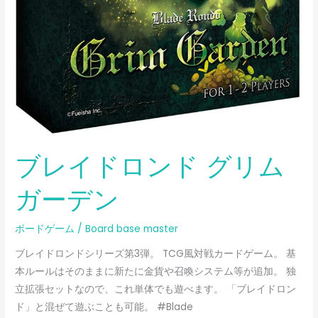
ブレイドロンド グリム
ガーデン
ボードゲーム
/
Board base master
ブレイドロンドシリーズ第3弾。 TCG風対戦カードゲーム。 基
本ルールはそのままに新たに金貨や召喚システム等が追加。 独
立拡張セットなので、これ単体でも遊べます。 「ブレイドロン
ド」と混ぜて遊ぶことも可能。 #Blade