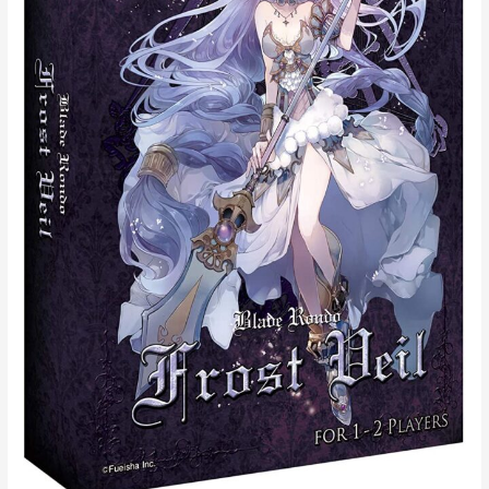
フ
ロ
ス
ト
ヴ
ェ
ー
ル