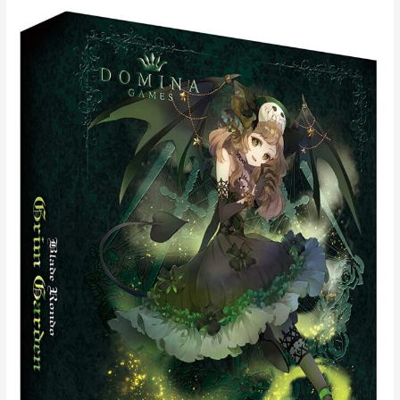
ブ
レ
イ
ド
ロ
ン
ド
グ
リ
ム
ガ
ー
デ
ン