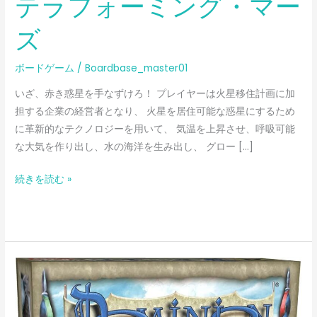
テラフォーミング・マー
ズ
ボードゲーム
/
Boardbase_master01
いざ、赤き惑星を手なずけろ！ プレイヤーは火星移住計画に加
担する企業の経営者となり、 火星を居住可能な惑星にするため
に革新的なテクノロジーを用いて、 気温を上昇させ、呼吸可能
な大気を作り出し、水の海洋を生み出し、 グロー […]
続きを読む »
ド
ミ
ニ