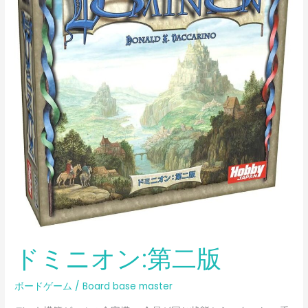
オ
ン:
第
二
版
ドミニオン:第二版
ボードゲーム
/
Board base master