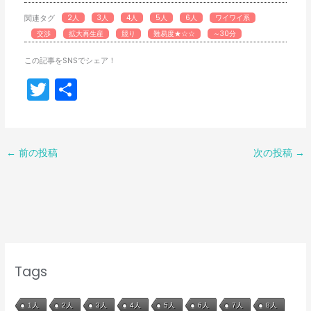
関連タグ
2人
3人
4人
5人
6人
ワイワイ系
交渉
拡大再生産
競り
難易度★☆☆
～30分
この記事をSNSでシェア！
T
共
w
有
itt
er
←
前の投稿
次の投稿
→
Tags
1人
2人
3人
4人
5人
6人
7人
8人