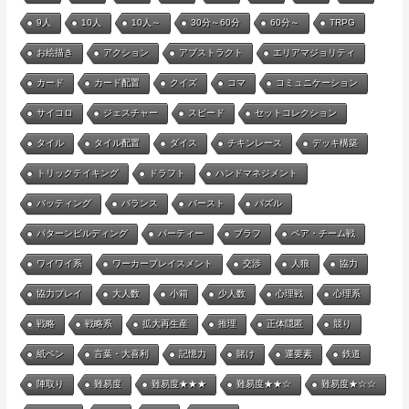
9人
10人
10人～
30分～60分
60分～
TRPG
お絵描き
アクション
アブストラクト
エリアマジョリティ
カード
カード配置
クイズ
コマ
コミュニケーション
サイコロ
ジェスチャー
スピード
セットコレクション
タイル
タイル配置
ダイス
チキンレース
デッキ構築
トリックテイキング
ドラフト
ハンドマネジメント
バッティング
バランス
バースト
パズル
パターンビルディング
パーティー
ブラフ
ペア・チーム戦
ワイワイ系
ワーカープレイスメント
交渉
人狼
協力
協力プレイ
大人数
小箱
少人数
心理戦
心理系
戦略
戦略系
拡大再生産
推理
正体隠匿
競り
紙ペン
言葉・大喜利
記憶力
賭け
運要素
鉄道
陣取り
難易度
難易度★★★
難易度★★☆
難易度★☆☆