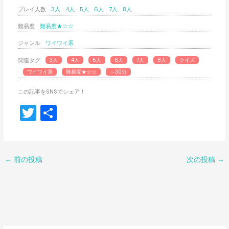
プレイ人数
3人
4人
5人
6人
7人
8人
難易度
難易度★☆☆
ジャンル
ワイワイ系
関連タグ
3人
4人
5人
6人
7人
8人
クイズ
ワイワイ系
難易度★☆☆
～30分
この記事をSNSでシェア！
T
共
w
有
itt
er
←
前の投稿
次の投稿
→