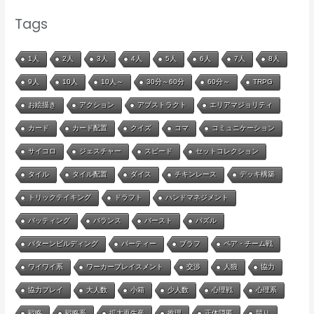
Tags
1人
2人
3人
4人
5人
6人
7人
8人
9人
10人
10人～
30分～60分
60分～
TRPG
お絵描き
アクション
アブストラクト
エリアマジョリティ
カード
カード配置
クイズ
コマ
コミュニケーション
サイコロ
ジェスチャー
スピード
セットコレクション
タイル
タイル配置
ダイス
チキンレース
デッキ構築
トリックテイキング
ドラフト
ハンドマネジメント
バッティング
バランス
バースト
パズル
パターンビルディング
パーティー
ブラフ
ペア・チーム戦
ワイワイ系
ワーカープレイスメント
交渉
人狼
協力
協力プレイ
大人数
小箱
少人数
心理戦
心理系
戦略
戦略系
拡大再生産
推理
正体隠匿
競り