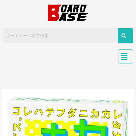
内
容
を
ス
キ
ッ
プ