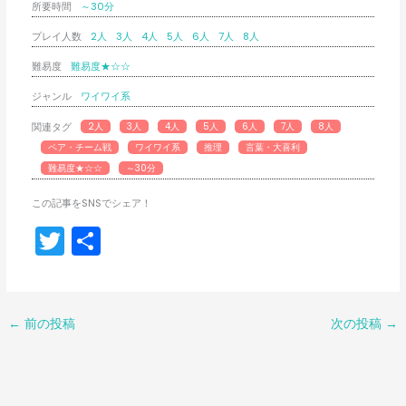
所要時間
～30分
プレイ人数
2人
3人
4人
5人
6人
7人
8人
難易度
難易度★☆☆
ジャンル
ワイワイ系
関連タグ
2人
3人
4人
5人
6人
7人
8人
ペア・チーム戦
ワイワイ系
推理
言葉・大喜利
難易度★☆☆
～30分
この記事をSNSでシェア！
T
共
w
有
itt
er
←
前の投稿
次の投稿
→