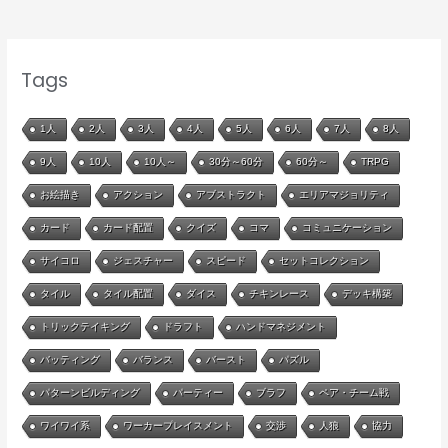
Tags
1人
2人
3人
4人
5人
6人
7人
8人
9人
10人
10人～
30分～60分
60分～
TRPG
お絵描き
アクション
アブストラクト
エリアマジョリティ
カード
カード配置
クイズ
コマ
コミュニケーション
サイコロ
ジェスチャー
スピード
セットコレクション
タイル
タイル配置
ダイス
チキンレース
デッキ構築
トリックテイキング
ドラフト
ハンドマネジメント
バッティング
バランス
バースト
パズル
パターンビルディング
パーティー
ブラフ
ペア・チーム戦
ワイワイ系
ワーカープレイスメント
交渉
人狼
協力